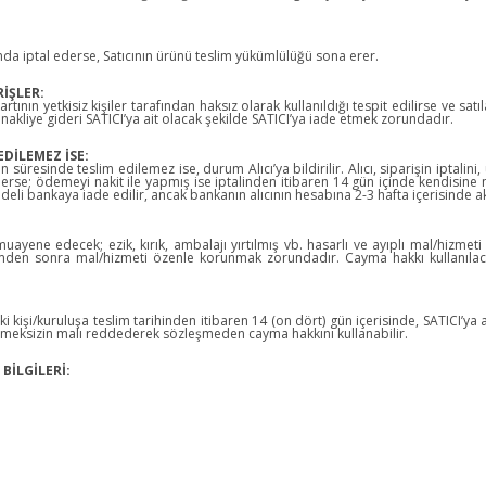
ında iptal ederse, Satıcının ürünü teslim yükümlülüğü sona erer.
RİŞLER:
tının yetkisiz kişiler tarafından haksız olarak kullanıldığı tespit edilirse ve sat
akliye gideri SATICI’ya ait olacak şekilde SATICI’ya iade etmek zorundadır.
DİLEMEZ İSE:
üresinde teslim edilemez ise, durum Alıcı’ya bildirilir. Alıcı, siparişin iptalin
 ederse; ödemeyi nakit ile yapmış ise iptalinden itibaren 14 gün içinde kendisine
deli bankaya iade edilir, ancak bankanın alıcının hesabına 2-3 hafta içerisinde a
yene edecek; ezik, kırık, ambalajı yırtılmış vb. hasarlı ve ayıplı mal/hizmeti
limden sonra mal/hizmeti özenle korunmak zorundadır. Cayma hakkı kullanılaca
i kişi/kuruluşa teslim tarihinden itibaren 14 (on dört) gün içerisinde, SATICI’ya a
rmeksizin malı reddederek sözleşmeden cayma hakkını kullanabilir.
BİLGİLERİ: