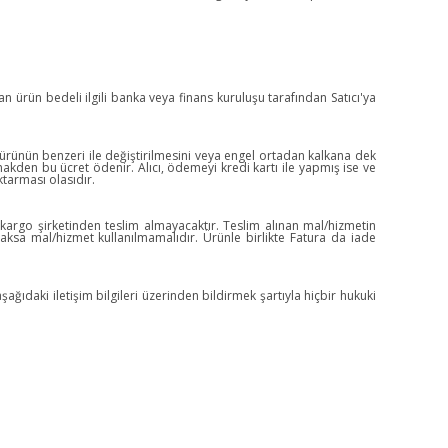
ılan ürün bedeli ilgili banka veya finans kuruluşu tarafından Satıcı'ya
i, ürünün benzeri ile değiştirilmesini veya engel ortadan kalkana dek
 nakden bu ücret ödenir. Alıcı, ödemeyi kredi kartı ile yapmış ise ve
ktarması olasıdır.
 kargo şirketinden teslim almayacaktır. Teslim alınan mal/hizmetin
ksa mal/hizmet kullanılmamalıdır. Ürünle birlikte Fatura da iade
şağıdaki iletişim bilgileri üzerinden bildirmek şartıyla hiçbir hukuki