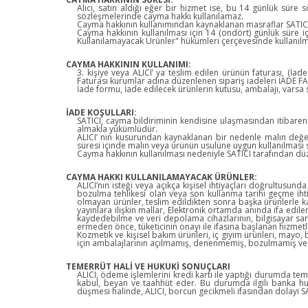
Alıcı, satın aldığı eğer bir hizmet ise, bu 14 günlük süre
sözleşmelerinde cayma hakkı kullanılamaz.
Cayma hakkının kullanımından kaynaklanan masraflar SATICI’ 
Cayma hakkının kullanılması için 14 (ondört) günlük süre 
Kullanılamayacak Ürünler" hükümleri çerçevesinde kullanılm
CAYMA HAKKININ KULLANIMI:
3. kişiye veya ALICI’ ya teslim edilen ürünün faturası, (İ
Faturası kurumlar adına düzenlenen sipariş iadeleri İADE 
İade formu, İade edilecek ürünlerin kutusu, ambalajı, varsa s
İADE KOŞULLARI:
SATICI, cayma bildiriminin kendisine ulaşmasından itibaren 
almakla yükümlüdür.
ALICI’ nın kusurundan kaynaklanan bir nedenle malın değe
süresi içinde malın veya ürünün usulüne uygun kullanılması
Cayma hakkının kullanılması nedeniyle SATICI tarafından düz
CAYMA HAKKI KULLANILAMAYACAK ÜRÜNLER:
ALICI’nın isteği veya açıkça kişisel ihtiyaçları doğrultusun
bozulma tehlikesi olan veya son kullanma tarihi geçme ihti
olmayan ürünler, teslim edildikten sonra başka ürünlerle 
yayınlara ilişkin mallar, Elektronik ortamda anında ifa edilen
kaydedebilme ve veri depolama cihazlarının, bilgisayar sa
ermeden önce, tüketicinin onayı ile ifasına başlanan hizmet
Kozmetik ve kişisel bakım ürünleri, iç giyim ürünleri, mayo, 
için ambalajlarının açılmamış, denenmemiş, bozulmamış ve 
TEMERRÜT HALİ VE HUKUKİ SONUÇLARI
ALICI, ödeme işlemlerini kredi kartı ile yaptığı durumda te
kabul, beyan ve taahhüt eder. Bu durumda ilgili banka huk
düşmesi halinde, ALICI, borcun gecikmeli ifasından dolayı SA