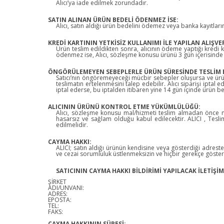
Alıcı’ya iade edilmek zorundadır.
SATIN ALINAN ÜRÜN BEDELİ ÖDENMEZ İSE:
Alıcı, satın aldığı ürün bedelini ödemez veya banka kayıtlar
KREDİ KARTININ YETKİSİZ KULLANIMI İLE YAPILAN ALIŞVE
Ürün teslim edildikten sonra, alıcının ödeme yaptığı kredi kar
ödenmez ise, Alıcı, sözleşme konusu ürünü 3 gün içerisinde n
ÖNGÖRÜLEMEYEN SEBEPLERLE ÜRÜN SÜRESİNDE TESLİM E
Satıcı’nın öngöremeyeceği mücbir sebepler oluşursa ve ürün s
teslimatın ertelenmesini talep edebilir. Alıcı siparişi iptal
iptal ederse, bu iptalden itibaren yine 14 gün içinde ürün be
ALICININ ÜRÜNÜ KONTROL ETME YÜKÜMLÜLÜĞÜ:
Alıcı, sözleşme konusu mal/hizmeti teslim almadan önce mua
hasarsız ve sağlam olduğu kabul edilecektir. ALICI , Tes
edilmelidir.
CAYMA HAKKI:
ALICI; satın aldığı ürünün kendisine veya gösterdiği adrestek
ve cezai sorumluluk üstlenmeksizin ve hiçbir gerekçe göste
SATICININ CAYMA HAKKI BİLDİRİMİ YAPILACAK İLETİŞİM 
ŞİRKET
ADI/UNVANI:
ADRES:
EPOSTA:
TEL:
FAKS:
CAYMA HAKKININ SÜRESİ: