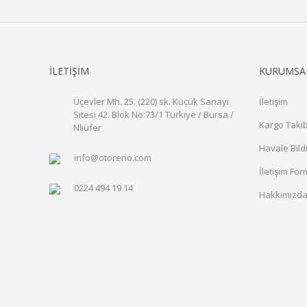
İLETİŞİM
KURUMSA
Üçevler Mh. 25. (220) sk. Küçük Sanayi
İletişim
Sitesi 42. Blok No:73/1 Türkiye / Bursa /
Kargo Takib
Nliüfer
Havale Bild
info@otoreno.com
İletişim Fo
0224 494 19 14
Hakkımızd