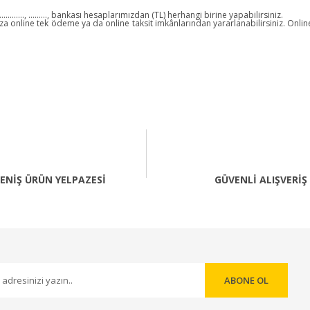
......., ........., bankası hesaplarımızdan (TL) herhangi birine yapabilirsiniz.
tınıza online tek ödeme ya da online taksit imkânlarından yararlanabilirsiniz. On
ENİŞ ÜRÜN YELPAZESİ
GÜVENLİ ALIŞVERİŞ
ABONE OL