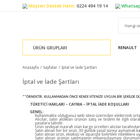
Müşteri Destek Hattı:
0224 494 19 14
Whatsap
ÜRÜN GRUPLARI
RENAULT
Anasayfa
Sayfalar
İptal ve İade Şartları
İptal ve İade Şartları
**ÖRNEKTİR. KULLANMADAN ÖNCE KENDİ SİTENİZE UYGUN BİR ŞEKİLDE D
TÜKETİCİ HAKLARI – CAYMA – İPTAL İADE KOŞULLARI
GENEL:
Kullanmakta olduğunuz web sitesi üzerinden elektronik ortam
Alıcılar, satın aldıkları ürünün satış ve teslimi ile ilgil
yasalara tabidir.
Ürün sevkiyat masrafı olan kargo ücretleri alıcılar tarafında
Satın alınan her bir ürün, 30 günlük yasal süreyi aşmamak kayd
Satın alınan ürün, eksiksiz ve siparişte belirtilen nitelikler
Satın alınan ürünün satılmasının imkansızlaşması durumun