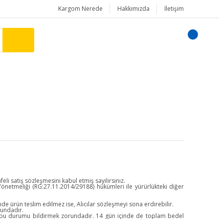
Kargom Nerede
Hakkımızda
İletişim
i satış sözleşmesini kabul etmiş sayılırsınız.
r Yönetmeliği (RG:27.11.2014/29188) hükümleri ile yürürlükteki diğer
inde ürün teslim edilmez ise, Alıcılar sözleşmeyi sona erdirebilir.
rundadır.
ya bu durumu bildirmek zorundadır. 14 gün içinde de toplam bedel