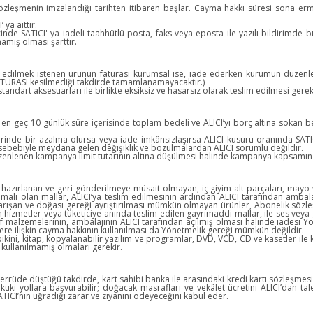
 sözleşmenin imzalandığı tarihten itibaren başlar. Cayma hakkı süresi sona er
ya aittir.
içinde SATICI' ya iadeli taahhütlü posta, faks veya eposta ile yazılı bildiri
amış olması şarttır.
ade edilmek istenen ürünün faturası kurumsal ise, iade ederken kurumun düzenl
FATURASI kesilmediği takdirde tamamlanamayacaktır.)
tandart aksesuarları ile birlikte eksiksiz ve hasarsız olarak teslim edilmesi ger
en geç 10 günlük süre içerisinde toplam bedeli ve ALICI’yı borç altına sokan be
rinde bir azalma olursa veya iade imkânsızlaşırsa ALICI kusuru oranında SATI
 sebebiyle meydana gelen değişiklik ve bozulmalardan ALICI sorumlu değildir.
enlenen kampanya limit tutarının altına düşülmesi halinde kampanya kapsamında 
da hazırlanan ve geri gönderilmeye müsait olmayan, iç giyim alt parçaları, mayo v
mali olan mallar, ALICI’ya teslim edilmesinin ardından ALICI tarafından ambalaj
karışan ve doğası gereği ayrıştırılması mümkün olmayan ürünler, Abonelik sözle
 hizmetler veya tüketiciye anında teslim edilen gayrimaddi mallar, ile ses veya gör
rf malzemelerinin, ambalajının ALICI tarafından açılmış olması halinde iadesi 
lere ilişkin cayma hakkının kullanılması da Yönetmelik gereği mümkün değildir.
bikini, kitap, kopyalanabilir yazılım ve programlar, DVD, VCD, CD ve kasetler ile k
kullanılmamış olmaları gerekir.
merrüde düştüğü takdirde, kart sahibi banka ile arasındaki kredi kartı sözleşme
uki yollara başvurabilir; doğacak masrafları ve vekâlet ücretini ALICI’dan t
TICI’nın uğradığı zarar ve ziyanını ödeyeceğini kabul eder.