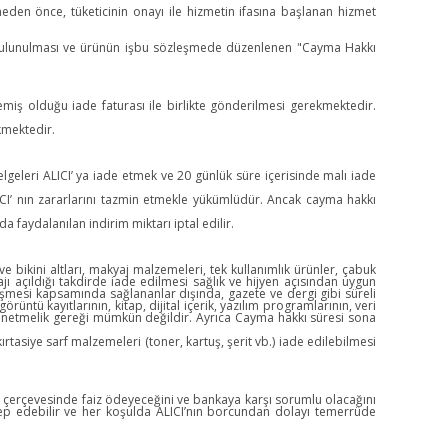
meden önce, tüketicinin onayı ile hizmetin ifasına başlanan hizmet
mde bulunulması ve ürünün işbu sözleşmede düzenlenen "Cayma Hakkı
emiş olduğu iade faturası ile birlikte gönderilmesi gerekmektedir.
ekmektedir.
lgeleri ALICI’ ya iade etmek ve 20 günlük süre içerisinde malı iade
CI’ nın zararlarını tazmin etmekle yükümlüdür. Ancak cayma hakkı
faydalanılan indirim miktarı iptal edilir.
e bikini altları, makyaj malzemeleri, tek kullanımlık ürünler, çabuk
ı açıldığı takdirde iade edilmesi sağlık ve hijyen açısından uygun
şmesi kapsamında sağlananlar dışında, gazete ve dergi gibi süreli
üntü kayıtlarının, kitap, dijital içerik, yazılım programlarının, veri
Yönetmelik gereği mümkün değildir. Ayrıca Cayma hakkı süresi sona
ırtasiye sarf malzemeleri (toner, kartuş, şerit vb.) iade edilebilmesi
si çerçevesinde faiz ödeyeceğini ve bankaya karşı sorumlu olacağını
alep edebilir ve her koşulda ALICI’nın borcundan dolayı temerrüde