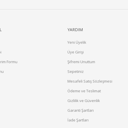
L
YARDIM
Yeni Üyelik
i
Üye Girişi
irim Formu
Şifremi Unuttum
rmu
Sepetiniz
a
Mesafeli Satış Sözleşmesi
Ödeme ve Teslimat
Gizlilik ve Güvenlik
Garanti Şartları
İade Şartları