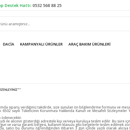
p Destek Hattı:
0532 568 88 25
DACIA
KAMPANYALI ÜRÜNLER
ARAÇ BAKIM ÜRÜNLERI
ÜZENLEYİNİZ**
da sipariş verdiğiniz takdirde, size sunulan ön bilgilendirme formunu ve mesafel
i olarak 6502 sayılı Tüketicinin Korunması Hakkında Kanun ve Mesafeli Sözleşmele
n ödenecektir.
ı ile alıcının gösterdiği adresteki kişi ve/veya kuruluşa teslim edilir. Bu süre iç
e uygun ve varsa garanti belgesi, kullanım klavuzu gibi belgelerle teslim edilmek zo
da, satıcı bu durumu öğrendiğinden itibaren 3 gün içinde yazılı olarak alıcı