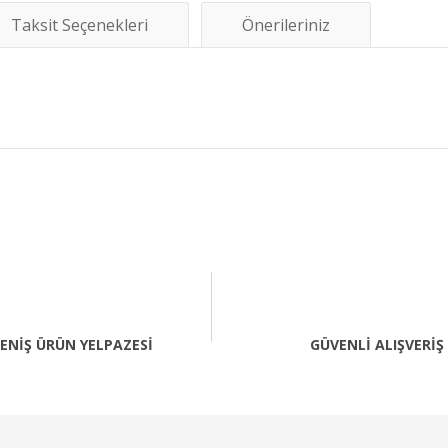
Taksit Seçenekleri
Önerileriniz
diğer konularda yetersiz gördüğünüz noktaları öneri formunu kullanarak tara
Bu ürüne ilk yorumu siz yapın!
Yorum Yaz
ENİŞ ÜRÜN YELPAZESİ
GÜVENLİ ALIŞVERİŞ