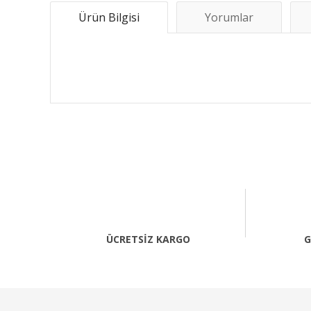
Ürün Bilgisi
Yorumlar
Bu ürünün fiyat bilgisi, resim, ürün açıklamalarında ve 
Görüş ve önerileriniz için teşekkür ederiz.
Ürün resmi kalitesiz, bozuk veya görüntülenemiyor.
Ürün açıklamasında eksik bilgiler bulunuyor.
Ürün bilgilerinde hatalar bulunuyor.
ÜCRETSİZ KARGO
G
Ürün fiyatı diğer sitelerden daha pahalı.
Bu ürüne benzer farklı alternatifler olmalı.