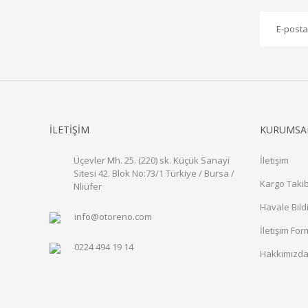
İLETİŞİM
KURUMSA
Üçevler Mh. 25. (220) sk. Küçük Sanayi
İletişim
Sitesi 42. Blok No:73/1 Türkiye / Bursa /
Kargo Takib
Nliüfer
Havale Bild
info@otoreno.com
İletişim Fo
0224 494 19 14
Hakkımızd