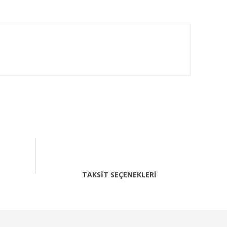
fımıza iletebilirsiniz.
TAKSİT SEÇENEKLERİ