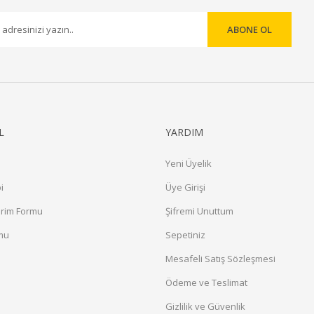
ABONE OL
Gönder
L
YARDIM
Yeni Üyelik
i
Üye Girişi
irim Formu
Şifremi Unuttum
rmu
Sepetiniz
a
Mesafeli Satış Sözleşmesi
Ödeme ve Teslimat
Gizlilik ve Güvenlik