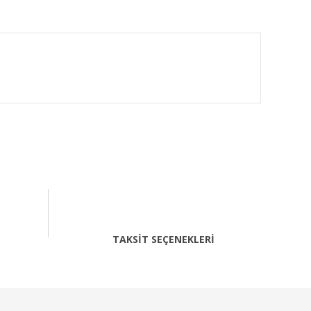
fımıza iletebilirsiniz.
TAKSİT SEÇENEKLERİ