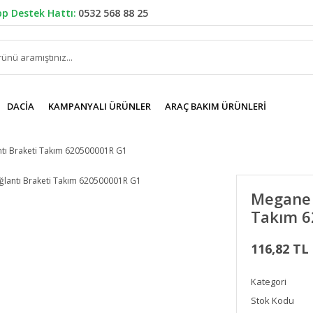
p Destek Hattı:
0532 568 88 25
DACIA
KAMPANYALI ÜRÜNLER
ARAÇ BAKIM ÜRÜNLERI
ı Braketi Takım 620500001R G1
Megane 
Takım 6
116,82 TL
Kategori
Stok Kodu