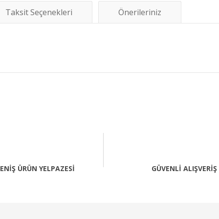
Taksit Seçenekleri
Önerileriniz
diğer konularda yetersiz gördüğünüz noktaları öneri formunu kullanarak tara
Bu ürüne ilk yorumu siz yapın!
Yorum Yaz
ENİŞ ÜRÜN YELPAZESİ
GÜVENLİ ALIŞVERİŞ