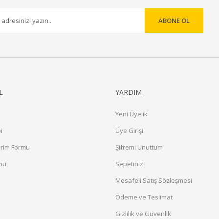
ABONE OL
Gönder
L
YARDIM
Yeni Üyelik
i
Üye Girişi
irim Formu
Şifremi Unuttum
rmu
Sepetiniz
a
Mesafeli Satış Sözleşmesi
Ödeme ve Teslimat
Gizlilik ve Güvenlik