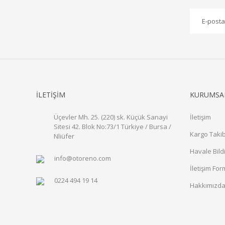
İLETİŞİM
KURUMSA
Üçevler Mh. 25. (220) sk. Küçük Sanayi
İletişim
Sitesi 42. Blok No:73/1 Türkiye / Bursa /
Kargo Takib
Nliüfer
Havale Bild
info@otoreno.com
İletişim Fo
0224 494 19 14
Hakkımızd