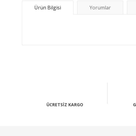
Ürün Bilgisi
Yorumlar
Bu ürünün fiyat bilgisi, resim, ürün açıklamalarında ve 
Görüş ve önerileriniz için teşekkür ederiz.
Ürün resmi kalitesiz, bozuk veya görüntülenemiyor.
Ürün açıklamasında eksik bilgiler bulunuyor.
Ürün bilgilerinde hatalar bulunuyor.
ÜCRETSİZ KARGO
G
Ürün fiyatı diğer sitelerden daha pahalı.
Bu ürüne benzer farklı alternatifler olmalı.