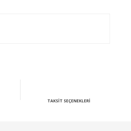
fımıza iletebilirsiniz.
TAKSİT SEÇENEKLERİ