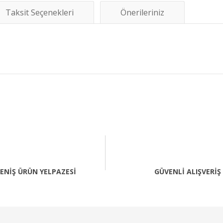
Taksit Seçenekleri
Önerileriniz
diğer konularda yetersiz gördüğünüz noktaları öneri formunu kullanarak tara
Bu ürüne ilk yorumu siz yapın!
Yorum Yaz
ENİŞ ÜRÜN YELPAZESİ
GÜVENLİ ALIŞVERİŞ