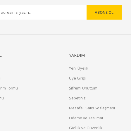
ABONE OL
Gönder
L
YARDIM
Yeni Üyelik
i
Üye Girişi
irim Formu
Şifremi Unuttum
rmu
Sepetiniz
a
Mesafeli Satış Sözleşmesi
Ödeme ve Teslimat
Gizlilik ve Güvenlik