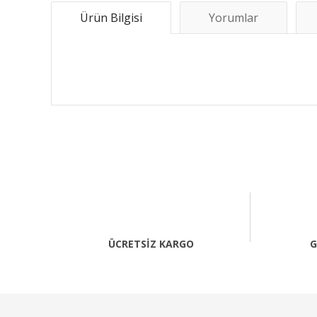
Ürün Bilgisi
Yorumlar
Bu ürünün fiyat bilgisi, resim, ürün açıklamalarında ve 
Görüş ve önerileriniz için teşekkür ederiz.
Ürün resmi kalitesiz, bozuk veya görüntülenemiyor.
Ürün açıklamasında eksik bilgiler bulunuyor.
Ürün bilgilerinde hatalar bulunuyor.
ÜCRETSİZ KARGO
G
Ürün fiyatı diğer sitelerden daha pahalı.
Bu ürüne benzer farklı alternatifler olmalı.