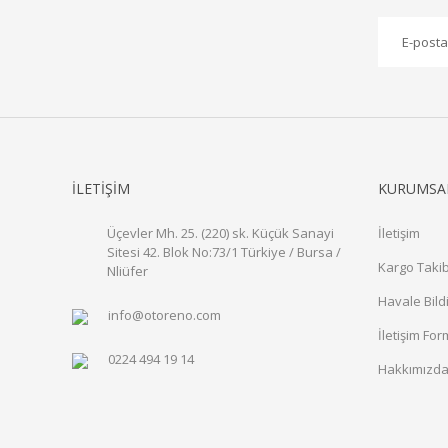
İLETİŞİM
KURUMSA
Üçevler Mh. 25. (220) sk. Küçük Sanayi
İletişim
Sitesi 42. Blok No:73/1 Türkiye / Bursa /
Kargo Takib
Nliüfer
Havale Bild
info@otoreno.com
İletişim Fo
0224 494 19 14
Hakkımızd