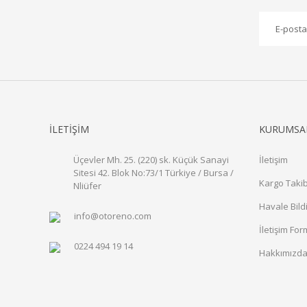
İLETİŞİM
KURUMSA
Üçevler Mh. 25. (220) sk. Küçük Sanayi
İletişim
Sitesi 42. Blok No:73/1 Türkiye / Bursa /
Kargo Takib
Nliüfer
Havale Bild
info@otoreno.com
İletişim Fo
0224 494 19 14
Hakkımızd