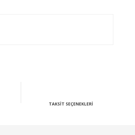
fımıza iletebilirsiniz.
TAKSİT SEÇENEKLERİ