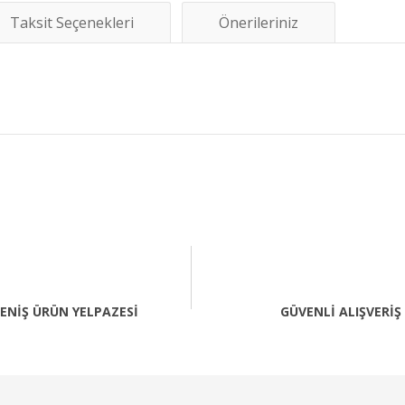
Taksit Seçenekleri
Önerileriniz
diğer konularda yetersiz gördüğünüz noktaları öneri formunu kullanarak tara
Bu ürüne ilk yorumu siz yapın!
Yorum Yaz
ENİŞ ÜRÜN YELPAZESİ
GÜVENLİ ALIŞVERİŞ