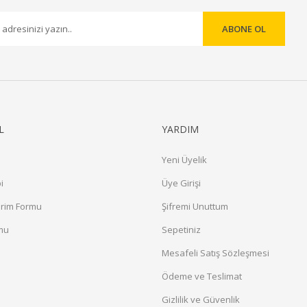
ABONE OL
Gönder
L
YARDIM
Yeni Üyelik
i
Üye Girişi
irim Formu
Şifremi Unuttum
rmu
Sepetiniz
a
Mesafeli Satış Sözleşmesi
Ödeme ve Teslimat
Gizlilik ve Güvenlik