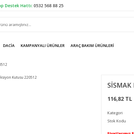
p Destek Hattı:
0532 568 88 25
DACIA
KAMPANYALI ÜRÜNLER
ARAÇ BAKIM ÜRÜNLERI
0512
SİSMAK 
116,82 TL
Kategori
Stok Kodu
Fiyatlarımız 