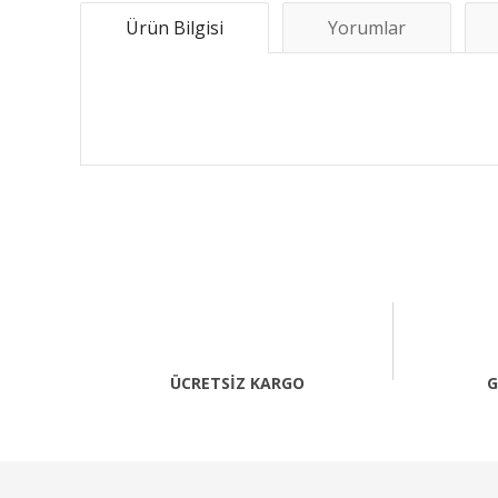
Ürün Bilgisi
Yorumlar
Bu ürünün fiyat bilgisi, resim, ürün açıklamalarında ve 
Görüş ve önerileriniz için teşekkür ederiz.
Ürün resmi kalitesiz, bozuk veya görüntülenemiyor.
Ürün açıklamasında eksik bilgiler bulunuyor.
Ürün bilgilerinde hatalar bulunuyor.
ÜCRETSİZ KARGO
G
Ürün fiyatı diğer sitelerden daha pahalı.
Bu ürüne benzer farklı alternatifler olmalı.