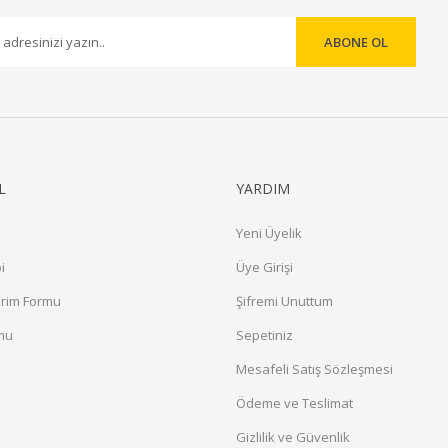
ABONE OL
Gönder
L
YARDIM
Yeni Üyelik
i
Üye Girişi
irim Formu
Şifremi Unuttum
rmu
Sepetiniz
a
Mesafeli Satış Sözleşmesi
Ödeme ve Teslimat
Gizlilik ve Güvenlik