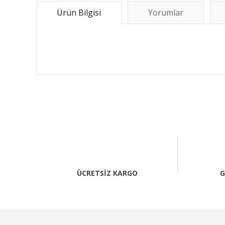
Ürün Bilgisi
Yorumlar
Bu ürünün fiyat bilgisi, resim, ürün açıklamalarında ve 
Görüş ve önerileriniz için teşekkür ederiz.
Ürün resmi kalitesiz, bozuk veya görüntülenemiyor.
Ürün açıklamasında eksik bilgiler bulunuyor.
Ürün bilgilerinde hatalar bulunuyor.
ÜCRETSİZ KARGO
G
Ürün fiyatı diğer sitelerden daha pahalı.
Bu ürüne benzer farklı alternatifler olmalı.