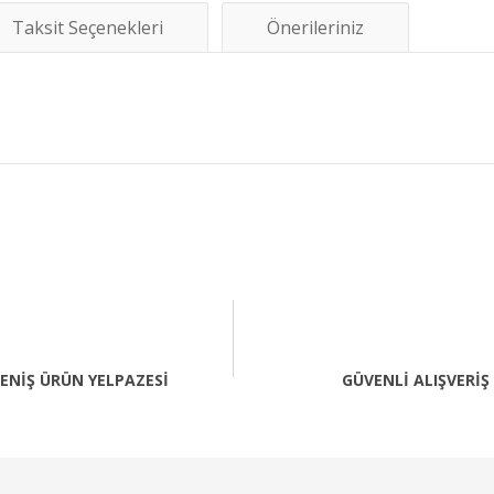
Taksit Seçenekleri
Önerileriniz
diğer konularda yetersiz gördüğünüz noktaları öneri formunu kullanarak tara
Bu ürüne ilk yorumu siz yapın!
Yorum Yaz
ENİŞ ÜRÜN YELPAZESİ
GÜVENLİ ALIŞVERİŞ