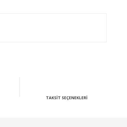
fımıza iletebilirsiniz.
TAKSİT SEÇENEKLERİ