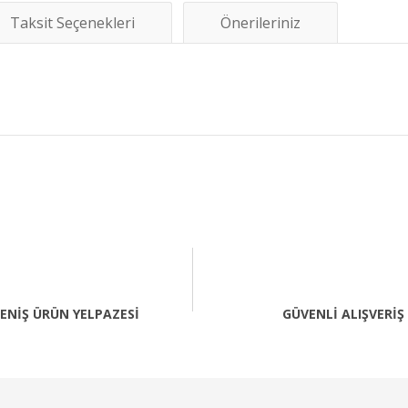
Taksit Seçenekleri
Önerileriniz
diğer konularda yetersiz gördüğünüz noktaları öneri formunu kullanarak tara
Bu ürüne ilk yorumu siz yapın!
Yorum Yaz
ENİŞ ÜRÜN YELPAZESİ
GÜVENLİ ALIŞVERİŞ