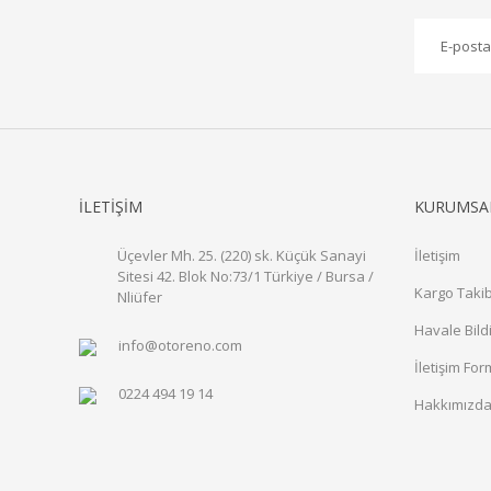
İLETİŞİM
KURUMSA
Üçevler Mh. 25. (220) sk. Küçük Sanayi
İletişim
Sitesi 42. Blok No:73/1 Türkiye / Bursa /
Kargo Takib
Nliüfer
Havale Bild
info@otoreno.com
İletişim Fo
0224 494 19 14
Hakkımızd