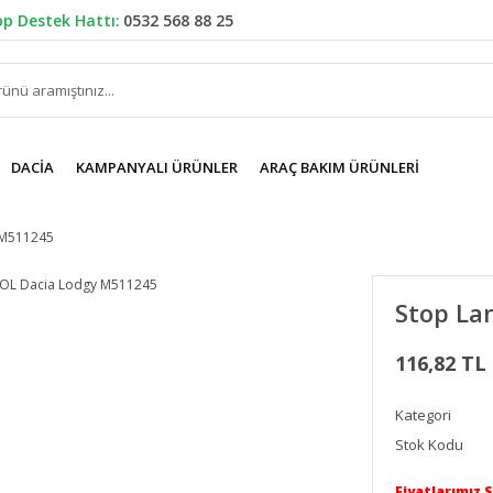
p Destek Hattı:
0532 568 88 25
DACIA
KAMPANYALI ÜRÜNLER
ARAÇ BAKIM ÜRÜNLERI
 M511245
Stop La
116,82 TL
Kategori
Stok Kodu
Fiyatlarımız 