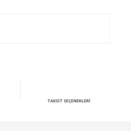
fımıza iletebilirsiniz.
TAKSİT SEÇENEKLERİ