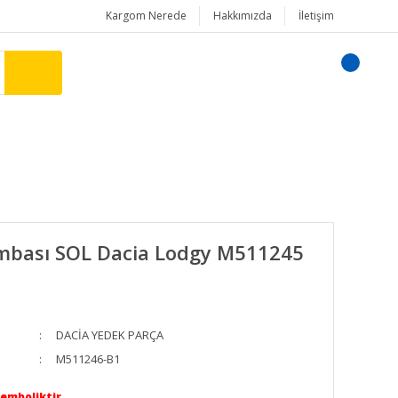
Kargom Nerede
Hakkımızda
İletişim
mbası SOL Dacia Lodgy M511245
DACİA YEDEK PARÇA
M511246-B1
Semboliktir