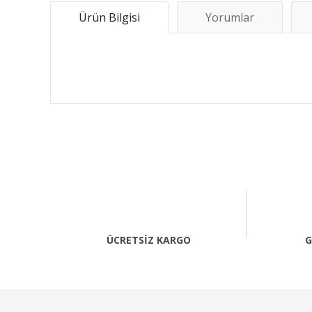
Ürün Bilgisi
Yorumlar
Bu ürünün fiyat bilgisi, resim, ürün açıklamalarında ve 
Görüş ve önerileriniz için teşekkür ederiz.
Ürün resmi kalitesiz, bozuk veya görüntülenemiyor.
Ürün açıklamasında eksik bilgiler bulunuyor.
Ürün bilgilerinde hatalar bulunuyor.
ÜCRETSİZ KARGO
G
Ürün fiyatı diğer sitelerden daha pahalı.
Bu ürüne benzer farklı alternatifler olmalı.