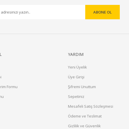
ABONE OL
Gönder
L
YARDIM
Yeni Üyelik
i
Üye Girişi
irim Formu
Şifremi Unuttum
rmu
Sepetiniz
a
Mesafeli Satış Sözleşmesi
Ödeme ve Teslimat
Gizlilik ve Güvenlik