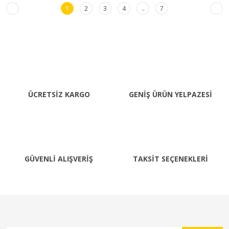
1
2
3
4
..
7
ÜCRETSİZ KARGO
GENİŞ ÜRÜN YELPAZESİ
GÜVENLİ ALIŞVERİŞ
TAKSİT SEÇENEKLERİ