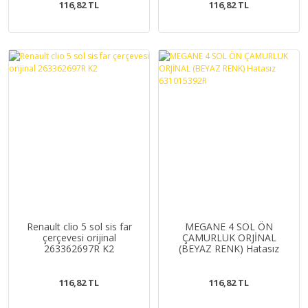
116,82 TL
116,82 TL
Renault clio 5 sol sis far
MEGANE 4 SOL ÖN
çerçevesi orijinal
ÇAMURLUK ORJİNAL
263362697R K2
(BEYAZ RENK) Hatasız
631015392R
116,82 TL
116,82 TL