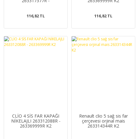
263317377R -
263369999R K2
263314950R K2
116,82 TL
116,82 TL
CLİO 4 SİS FAR KAPAĞI
Renault clio 5 sağ sis far
NİKELAJLI 263312088R -
çerçevesi orjinal mais
263369999R K2
263314344R K2