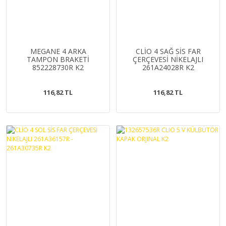
MEGANE 4 ARKA
CLİO 4 SAĞ SİS FAR
TAMPON BRAKETİ
ÇERÇEVESİ NİKELAJLI
852228730R K2
261A24028R K2
116,82 TL
116,82 TL