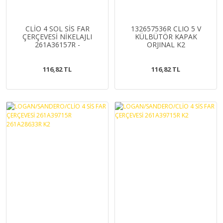
CLİO 4 SOL SİS FAR
132657536R CLIO 5 V
ÇERÇEVESİ NİKELAJLI
KÜLBÜTÖR KAPAK
261A36157R -
ORJINAL K2
261A30735R K2
116,82 TL
116,82 TL